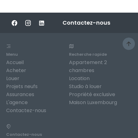
Contactez-nous
Menu
Recherche rapide
Accueil
Appartement 2
Acheter
chambres
Louer
Location
Projets neufs
Studio à louer
Assurances
Propriété exclusive
L'agence
Maison Luxembourg
Contactez-nous
Contactez-nous