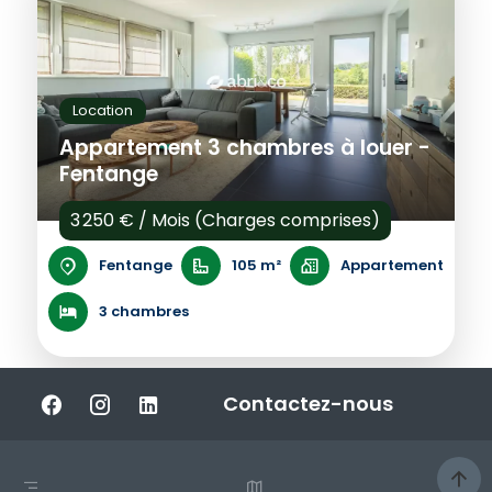
Location
Appartement 3 chambres à louer -
Fentange
3 250 € / Mois (Charges comprises)
Fentange
105 m²
Appartement
3 chambres
Contactez-nous