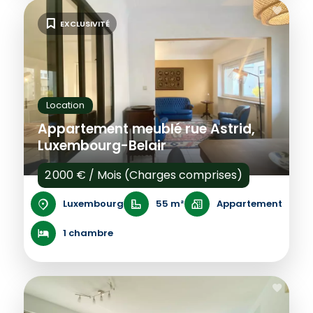
EXCLUSIVITÉ
Location
Appartement meublé rue Astrid,
Luxembourg-Belair
2 000 € / Mois (Charges comprises)
Luxembourg
55 m²
Appartement
1 chambre