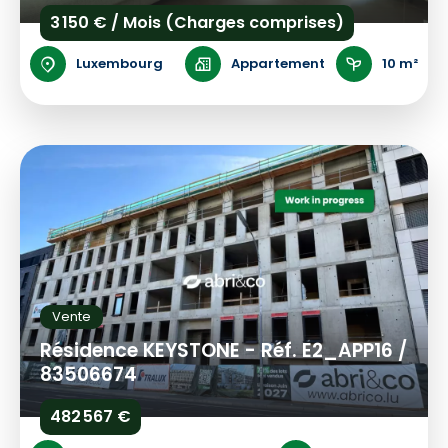
3 150 € / Mois (Charges comprises)
Luxembourg
Appartement
10 m²
Vente
Résidence KEYSTONE - Réf. E2_APP16 /
83506674
482 567 €