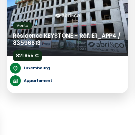
Vente
Résidence KEYSTONE - Réf. E1_APP4 /
83596613
821 955 €
Luxembourg
Appartement