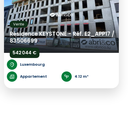
Vente
Résidence KEYSTONE - Réf. E2_APP17 /
83506699
542 044 €
Luxembourg
Appartement
4.12 m²