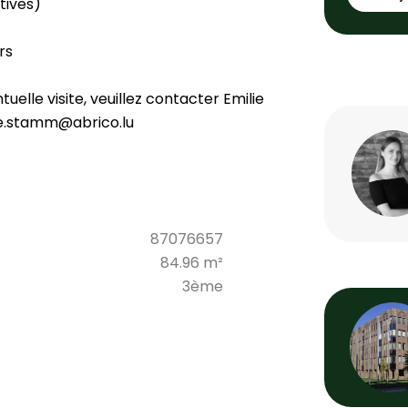
tives)
rs
lle visite, veuillez contacter Emilie
lie.stamm@abrico.lu
87076657
84.96 m²
3ème