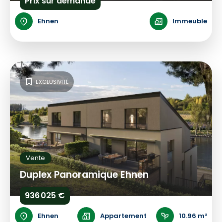
Prix sur demande
Ehnen
Immeuble
EXCLUSIVITÉ
Vente
Duplex Panoramique Ehnen
936 025 €
Ehnen
Appartement
10.96 m²