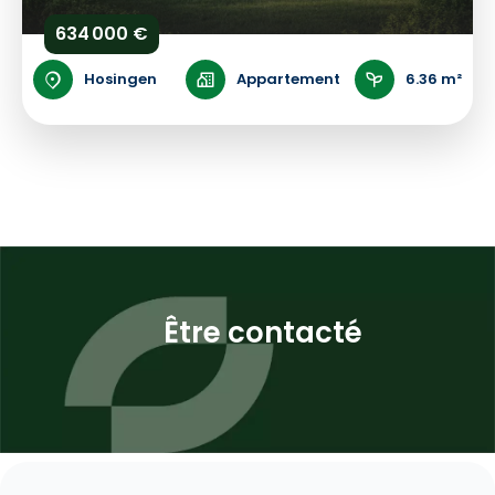
634 000 €
Hosingen
Appartement
6.36 m²
Être contacté