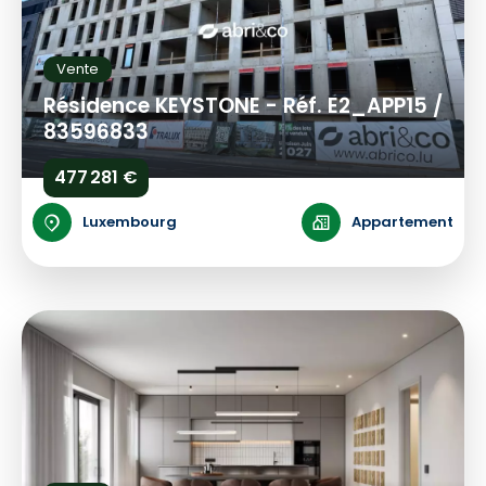
Vente
Résidence KEYSTONE - Réf. E2_APP15 /
83596833
477 281 €
Luxembourg
Appartement