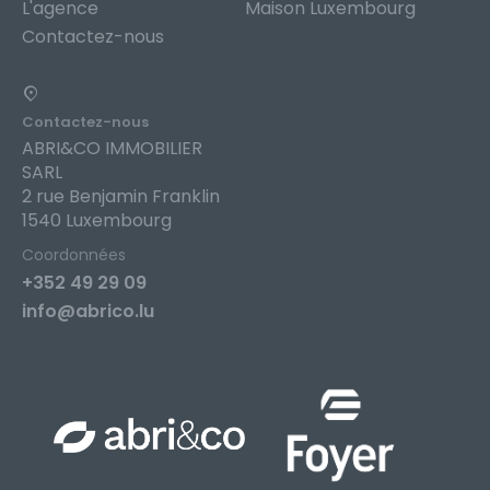
L'agence
Maison Luxembourg
Contactez-nous
Contactez-nous
ABRI&CO IMMOBILIER
SARL
2 rue Benjamin Franklin
1540 Luxembourg
Coordonnées
+352 49 29 09
info@abrico.lu