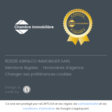
©2026 ABRI&CO IMMOBILIER SARL
Mentions légales
Honoraires d'agence
Changer ses préférences cookies
Design &
code by
Ce site est protégé par reCAPTCHA et les règles de
confidentialité
et les
conditions d'utilisation
de Google s'appliquent.