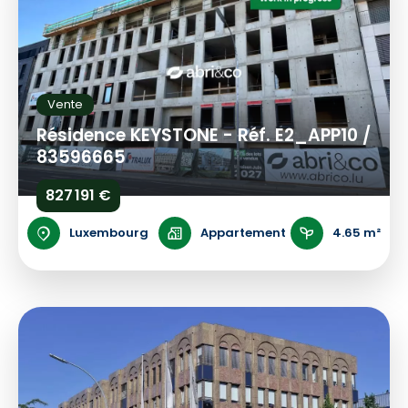
Vente
Résidence KEYSTONE - Réf. E2_APP10 /
83596665
827 191 €
Luxembourg
Appartement
4.65 m²