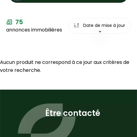
Vente
75
Type
Date de mise à jour
de
annonces immobilières
bien
Types
Ville
Ville
Aucun produit ne correspond à ce jour aux critères de
Budget
votre recherche.
max.
Plus de
critères
Être contacté