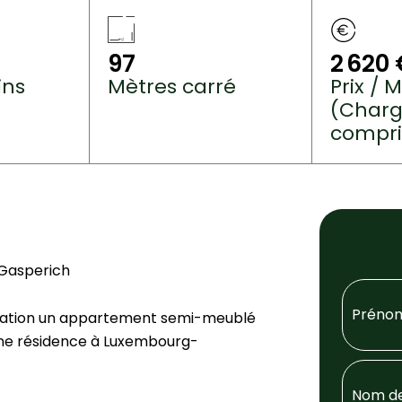
97
2 620 
ins
Mètres carré
Prix / M
(Charg
compri
Gasperich
 location un appartement semi-meublé
une résidence à Luxembourg-