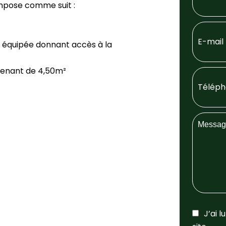
ompose comme suit :
t équipée donnant accès à la
tenant de 4,50m²
J’ai l