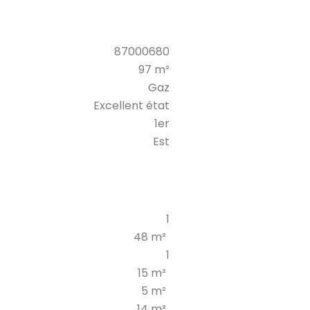
87000680
97 m²
Gaz
Excellent état
1er
Est
1
48 m²
1
15 m²
5 m²
14 m²