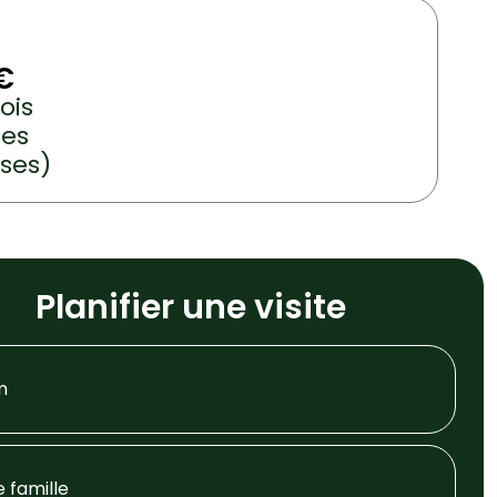
€
ois
es
ses)
Planifier une visite