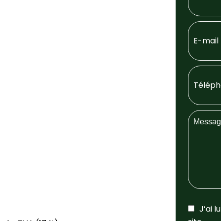
J’ai l