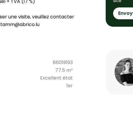
site
uel + TVA (17 %)
Envoy
r une visite, veuillez contacter
e.stamm@abrico.lu
86019193
77.5 m²
Excellent état
1er