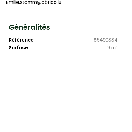
Emilie.stamm@abrico.lu
Généralités
Référence
85490884
Surface
9 m²