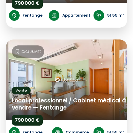
790 000 €
Fentange
Appartement
51.55 m²
EXCLUSIVITÉ
Vente
Local professionnel / Cabinet médical à
vendre — Fentange
790 000 €
Fentange
Commerce
51.55 m²