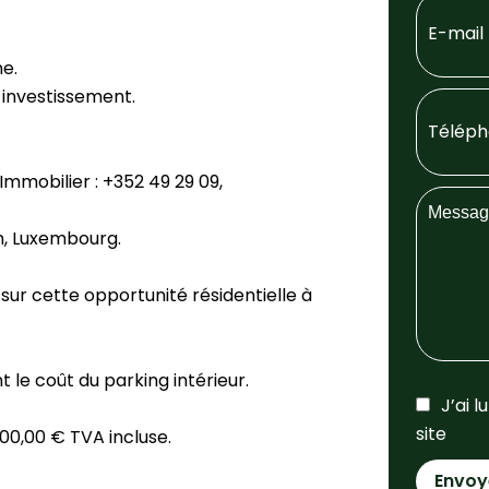
ne.
n investissement.
mmobilier : +352 49 29 09,
in, Luxembourg.
sur cette opportunité résidentielle à
 le coût du parking intérieur.
J’ai l
site
000,00 € TVA incluse.
Envoy