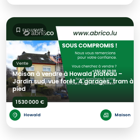
EXCLUSIVITÉ
Vente
Maison à vendre à Howald plateau –
Jardin sud, vue forêt, 4 garages, tram à
pied
1 530 000 €
Howald
Maison