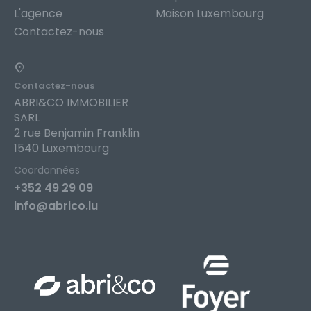
L'agence
Maison Luxembourg
Contactez-nous
Contactez-nous
ABRI&CO IMMOBILIER
SARL
2 rue Benjamin Franklin
1540 Luxembourg
Coordonnées
+352 49 29 09
info@abrico.lu