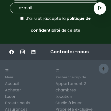
J’ai lu et j'accepte la
politique de
confidentialité
de ce site
Contactez-nous
Menu
Recherche rapide
Accueil
Appartement 2
Acheter
chambres
Louer
Location
Projets neufs
Studio à louer
Assurances
Propriété exclusive