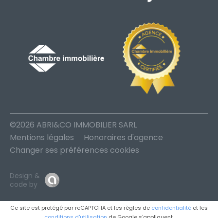
©2026 ABRI&CO IMMOBILIER SARL
Mentions légales
Honoraires d'agence
Changer ses préférences cookies
Design &
code by
Ce site est protégé par reCAPTCHA et les règles de
confidentialité
et les
conditions d'utilisation
de Google s'appliquent.