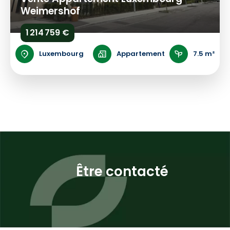
Weimershof
1 214 759 €
Luxembourg
Appartement
7.5 m²
Être contacté