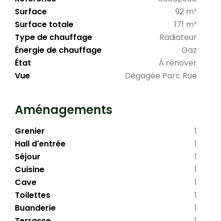
Surface
92 m²
Surface totale
171 m²
Type de chauffage
Radiateur
Énergie de chauffage
Gaz
État
À rénover
Vue
Dégagée Parc Rue
Aménagements
Grenier
1
Hall d'entrée
1
Séjour
1
Cuisine
1
Cave
1
Toilettes
1
Buanderie
1
Terrasse
1