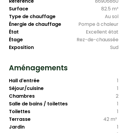
Référence
86906860
Surface
82.5 m²
Type de chauffage
Au sol
Énergie de chauffage
Pompe à chaleur
État
Excellent état
Étage
Rez-de-chaussée
Exposition
Sud
Aménagements
Hall d'entrée
1
Séjour/cuisine
1
Chambres
2
Salle de bains / toilettes
1
Toilettes
1
Terrasse
42 m²
Jardin
1