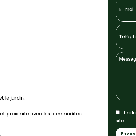
 le jardin.
J’ai l
é et proximité avec les commodités.
site
Envoy