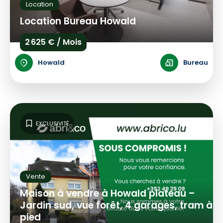
Location
Location Bureau Howald
2 625 € / Mois
Howald
Bureau
EXCLUSIVITÉ
Vente
Maison à vendre à Howald plateau –
Jardin sud, vue forêt, 4 garages, tram à
pied