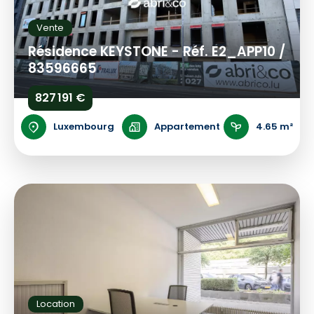
Vente
Résidence KEYSTONE - Réf. E2_APP10 /
83596665
827 191 €
Luxembourg
Appartement
4.65 m²
Location